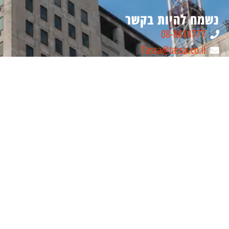
נשמח להיות בקשר
08-8614777
Tassa@tassa.co.il
מבוא חורון, ישראל