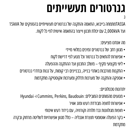
גנרטורים תעשייתים
ג
TASSAמתמחה בייבוא, התאמה והתקנה של גנרטורים תעשייתיים בהספקים של 15kVA
ועד 2,000kVA עם יכולת תכנון וייצור בהתאמה אישית לפי כל לקוח.
מה אנחנו מציעים:
• מגוון רחב של גנרטורים זמינים במלאי מיידי
• אפשרות להתאים כל גנרטור וכל מנוע לפי דרישת לקוח
• ליווי מקצועי מקיף – משלב התכנון ועד ההתקנה וההפעלה
• התקנות מורכבות באתרי בנייה, בבניינים רבי קומות, על גגות ובחדרי גנרטורים
• אספקה והתקנה של מערכות תדלוק ומערכות אקוסטיקה מתקדמות
יתרונות טכנולוגיים:
• מנועים מהמותגים המובילים: Cummins, Perkins, Baudouin ו- Hyundai
• אפשרות לחופה מבודדת רעש ומזג אוויר
• חופות מגולוונות נגד חלודה וקורוזיה, עם בידוד רעש איכותי
• בקר הפעלה אוטומטי תוצרת אנגליה – כולל מגוון אפשרויות לשליטה מרחוק ובקרה
מתקדמת