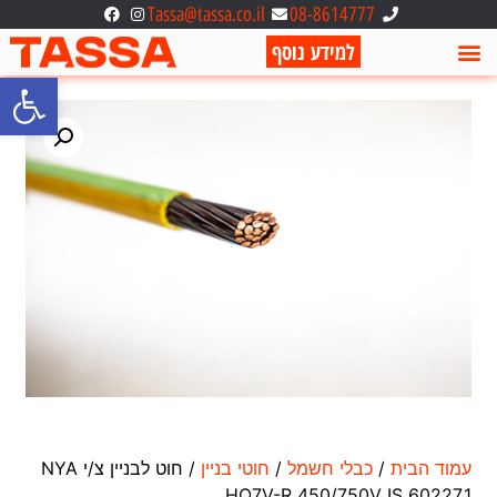
Tassa@tassa.co.il
08-8614777
למידע נוסף
פתח סרגל
עמוד הבית
/
כבלי חשמל
/
חוטי בניין
/ חוט לבניין צ/י NYA
HO7V-R 450/750V IS 60227.1