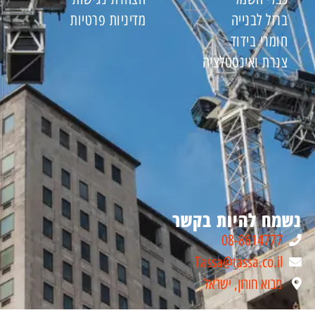
ברזל לבנייה
מדיניות פרטיות
חומרי בידוד
צנרת ואינסטלציה
נשמח להיות בקשר
08-8614777
Tassa@tassa.co.il
מבוא חורון, ישראל