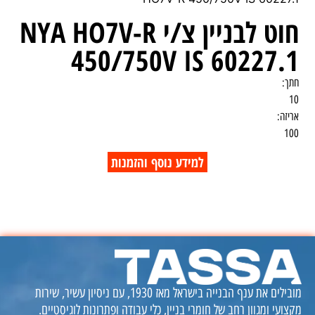
חוט לבניין צ/י NYA HO7V-R
450/750V IS 60227.1
חתך:
10
אריזה:
100
למידע נוסף והזמנות
מובילים את ענף הבנייה בישראל מאז 1930, עם ניסיון עשיר, שירות
מקצועי ומגוון רחב של חומרי בניין, כלי עבודה ופתרונות לוגיסטיים.