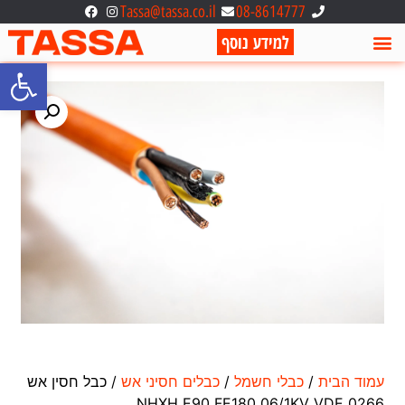
Tassa@tassa.co.il
08-8614777
למידע נוסף
פתח סרגל
עמוד הבית
/
כבלי חשמל
/
כבלים חסיני אש
/ כבל חסין אש
NHXH E90 FE180 06/1KV VDE 0266