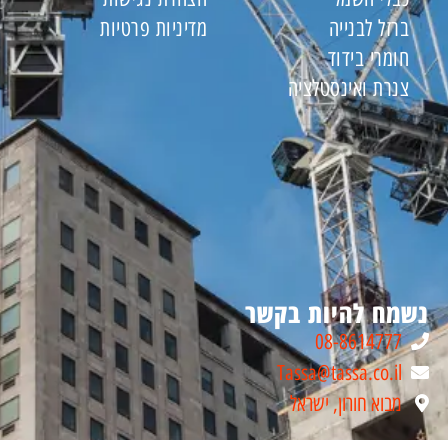
ברזל לבנייה
מדיניות פרטיות
חומרי בידוד
צנרת ואינסטלציה
נשמח להיות בקשר
08-8614777
Tassa@tassa.co.il
מבוא חורון, ישראל