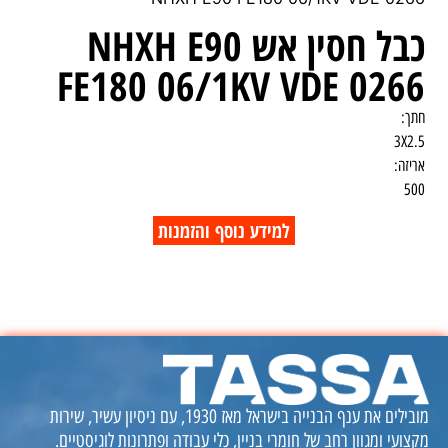
כבל חסין אש NHXH E90
FE180 06/1KV VDE 0266
חתך:
3X2.5
אריזה:
500
למידע נוסף והזמנות
מובילים את ענף הבנייה בישראל מאז 1930, עם ניסיון עשיר, שירות
מקצועי ומגוון רחב של חומרי בניין, כלי עבודה ופתרונות לוגיסטיים.