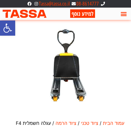
Tassa@tassa.co.il
08-8614777
למידע נוסף
פתח סרגל
ציוד כיבוי אש
ברזל לבנייה
אודות חברת טסה
צנרת ואינסטלציה
עמוד הבית
/
ציוד טכני
/
ציוד הרמה
/ עגלה חשמלית F4