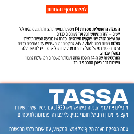
למידע נוסף והזמנות
העגלה החשמלית מסדרת F4
מספקת גמישות תצורתית מקסימלית לכל
יישום – החל משימוש רגיל ועד לעומסים כבדים.
עם עיצוב הכולל שני שקעים חשמליים, סדרת F4 מציעה אפשרות לשתי
סוללות ליתיום מסוג 24V / 20Ah למיקסום זמן השימוש עבור עומסים כבדים.
הדגם הסטנדרטי של סוללה בודדת מגיע עם מיכל אחסון נייד לנגישה קלה
במהלך עבודה.
הוורסטיליות של ה-F4 הופכת אותה לעגלת המשטחים המושלמת למגוון
משימות רחב באופן החסכוני ביותר.
מובילים את ענף הבנייה בישראל מאז 1930, עם ניסיון עשיר, שירות
מקצועי ומגוון רחב של חומרי בניין, כלי עבודה ופתרונות לוגיסטיים.
טסה מספקת מענה מקיף לכל אנשי המקצוע, עם איכות בלתי מתפשרת