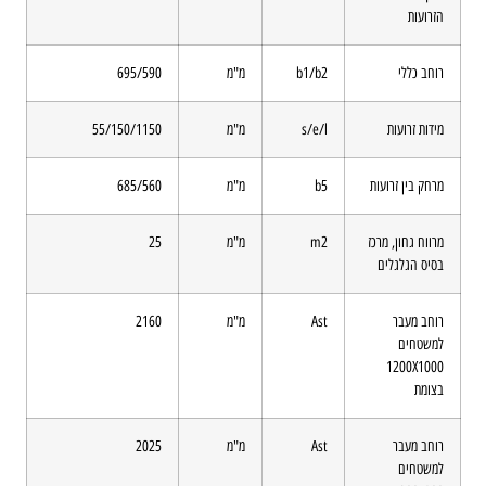
הזרועות
רוחב כללי
b1/b2
מ"מ
695/590
מידות זרועות
s/e/l
מ"מ
55/150/1150
מרחק בין זרועות
b5
מ"מ
685/560
מרווח גחון, מרכז
m2
מ"מ
25
בסיס הגלגלים
רוחב מעבר
Ast
מ"מ
2160
למשטחים
1200X1000
בצומת
רוחב מעבר
Ast
מ"מ
2025
למשטחים