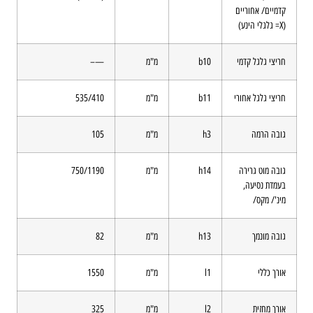
קדמיים/ אחוריים
(X= גלגלי הינע)
חריצי גלגל קדמי
b10
מ"מ
—–
חריצי גלגל אחורי
b11
מ"מ
535/410
גובה הרמה
h3
מ"מ
105
גובה מוט גרירה
h14
מ"מ
750/1190
בעמדת נסיעה,
מינ'/ מקס/
גובה מונמך
h13
מ"מ
82
אורך כללי
l1
מ"מ
1550
אורך מחזית
l2
מ"מ
325