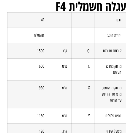
עגלה חשמלית F4
דגם
4F
יחידת הינע
חשמלית
קיבולת מדורגת
Q
ק"ג
1500
מרחק ממרכז
C
מ"מ
600
העומס
מרחק מהעומס,
X
מ"מ
950
מרכז סרן ההינע
עד הזרוע
בסיס גלגלים
Y
מ"מ
1180
משקל שירות
ק"ג
120