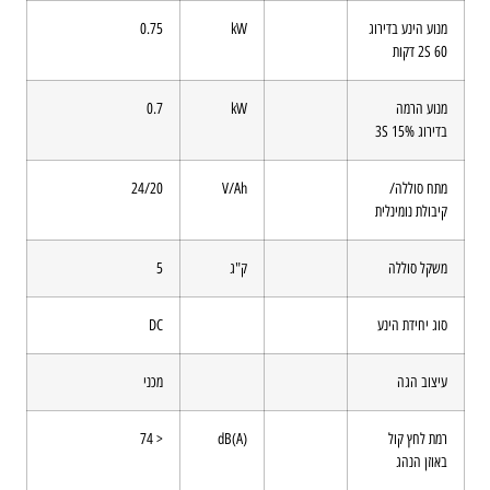
מנוע הינע בדירוג
kW
0.75
2S 60 דקות
מנוע הרמה
kW
0.7
בדירוג 3S 15%
מתח סוללה/
V/Ah
24/20
קיבולת נומינלית
משקל סוללה
ק"ג
5
סוג יחידת הינע
DC
עיצוב הגה
מכני
רמת לחץ קול
dB(A)
< 74
באוזן הנהג