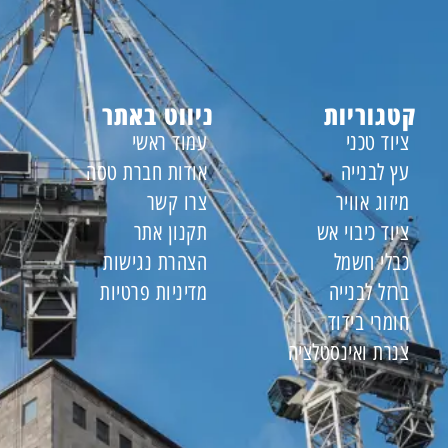
קטגוריות
ניווט באתר
ציוד טכני
עמוד ראשי
עץ לבנייה
אודות חברת טסה
מיזוג אוויר
צרו קשר
ציוד כיבוי אש
תקנון אתר
כבלי חשמל
הצהרת נגישות
ברזל לבנייה
מדיניות פרטיות
חומרי בידוד
צנרת ואינסטלציה