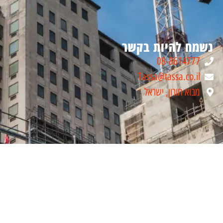
נשמח להיות בקשר
08-8614777
Tassa@tassa.co.il
מבוא חורון, ישראל