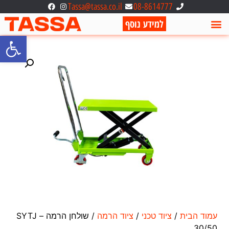
Tassa@tassa.co.il
08-8614777
למידע נוסף
פתח סרגל
עמוד הבית
/
ציוד טכני
/
ציוד הרמה
/ שולחן הרמה – SYTJ
30/50