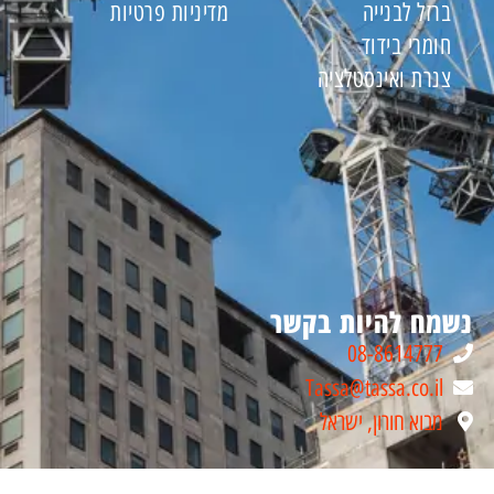
ברזל לבנייה
מדיניות פרטיות
חומרי בידוד
צנרת ואינסטלציה
נשמח להיות בקשר
08-8614777
Tassa@tassa.co.il
מבוא חורון, ישראל