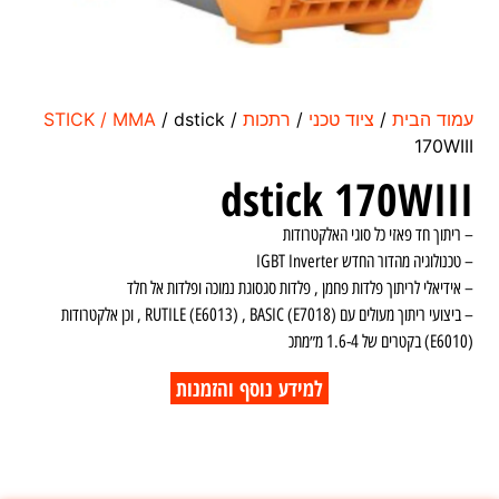
עמוד הבית
/
ציוד טכני
/
רתכות
/
/ dstick
STICK / MMA
170WIII
dstick 170WIII
– ריתוך חד פאזי כל סוגי האלקטרודות
– טכנולוגיה מהדור החדש IGBT Inverter
– אידיאלי לריתוך פלדות פחמן , פלדות סגסוגת נמוכה ופלדות אל חלד
– ביצועי ריתוך מעולים עם RUTILE (E6013) , BASIC (E7018) , וכן אלקטרודות
(E6010) בקטרים של 1.6-4 מ״מתכ
למידע נוסף והזמנות