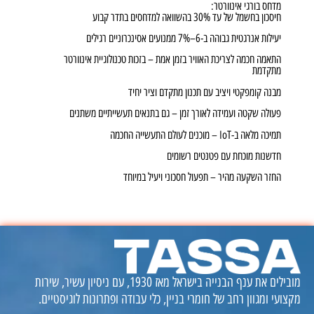
מדחס בורגי אינוורטר:
חיסכון בחשמל של עד 30% בהשוואה למדחסים בתדר קבוע
יעילות אנרגטית גבוהה ב-6–7% ממנועים אסינכרוניים רגילים
התאמה חכמה לצריכת האוויר בזמן אמת – בזכות טכנולוגיית אינוורטר
מתקדמת
מבנה קומפקטי ויציב עם תכנון מתקדם וציר יחיד
פעולה שקטה ועמידה לאורך זמן – גם בתנאים תעשייתיים משתנים
תמיכה מלאה ב-IoT – מוכנים לעולם התעשייה החכמה
חדשנות מוכחת עם פטנטים רשומים
החזר השקעה מהיר – תפעול חסכוני ויעיל במיוחד
מובילים את ענף הבנייה בישראל מאז 1930, עם ניסיון עשיר, שירות
מקצועי ומגוון רחב של חומרי בניין, כלי עבודה ופתרונות לוגיסטיים.