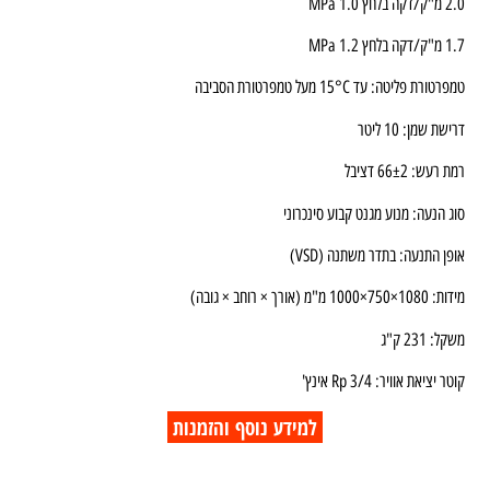
2.0 מ"ק/דקה בלחץ 1.0 MPa
1.7 מ"ק/דקה בלחץ 1.2 MPa
טמפרטורת פליטה: עד 15°C מעל טמפרטורת הסביבה
דרישת שמן: 10 ליטר
רמת רעש: 66±2 דציבל
סוג הנעה: מנוע מגנט קבוע סינכרוני
אופן התנעה: בתדר משתנה (VSD)
מידות: 1080×750×1000 מ"מ (אורך × רוחב × גובה)
משקל: 231 ק"ג
קוטר יציאת אוויר: Rp 3/4 אינץ'
למידע נוסף והזמנות