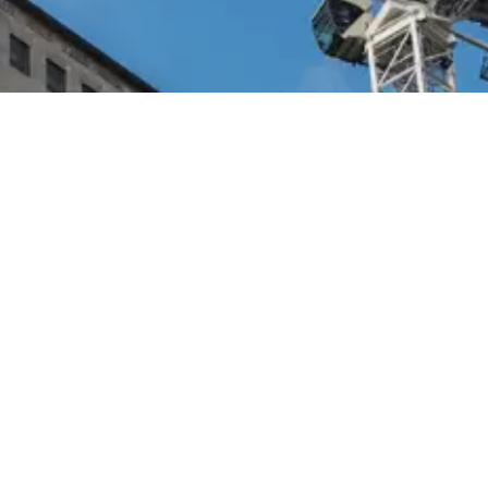
נשמח להיות בקשר
08-8614777
Tassa@tassa.co.il
מבוא חורון, ישראל