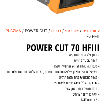
עמוד הבית
/
ציוד טכני
/
רתכות
/
/ POWER CUT
PLAZMA
70 HFIII
POWER CUT 70 HFIII
– חותך פלזמה נייד תלת פאזי
– חיתוך של עד 17 מ״מ
– טכנולוגיה מהדור החדש IGBT Inverter
– ביצועים גבוהים בחיתוך של פלדות סגסוגת נמוכות , פלדות אל חלד וסגסוגת אלומיניום
– מצויד בהגנה על מתח והגנה תרמית
– לוח בקרה קל לשימוש וידידותי למשתמש
– הגנה תרמית ומחווני לחץ אוויר
– ידיות גז לחיתוך צריחים
– ⁠2 בחירות T/4T