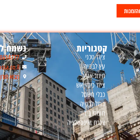
הזמנות
קטגוריות
נשמח לה
ציוד טכני
-8614777
עץ לבנייה
ssa.co.il
מיזוג אוויר
מבוא חורון
ציוד כיבוי אש
כבלי חשמל
ברזל לבנייה
חומרי בידוד
צנרת ואינסטלציה