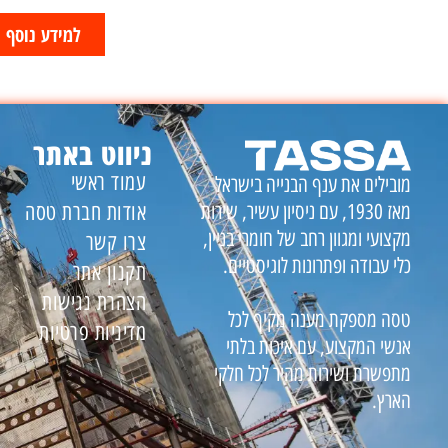
למידע נוסף ו
ניווט באתר
עמוד ראשי
מובילים את ענף הבנייה בישראל
אודות חברת טסה
מאז 1930, עם ניסיון עשיר, שירות
מקצועי ומגוון רחב של חומרי בניין,
צרו קשר
כלי עבודה ופתרונות לוגיסטיים.
תקנון אתר
הצהרת נגישות
טסה מספקת מענה מקיף לכל
מדיניות פרטיות
אנשי המקצוע, עם איכות בלתי
מתפשרת ושירות מהיר לכל חלקי
הארץ.