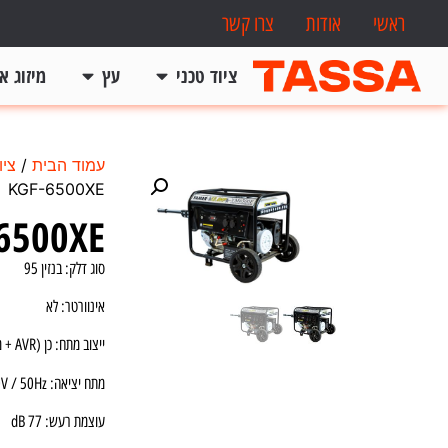
ראשי
אודות
צרו קשר
ציוד טכני
עץ
מיזוג או
עמוד הבית
/
ציו
KGF-6500XE
6500XE
סוג דלק: בנזין 95
אינוורטר: לא
ייצוב מתח: כן (AVR + מתח מיוצב)
מתח יציאה: 230V / 50Hz
עוצמת רעש: 77 dB