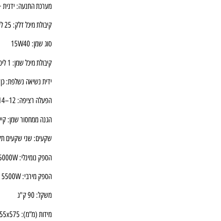
מערכת התנעה: ידנית 
קיבולת מיכל דלק: 25 ליטר
סוג שמן: 15W40
קיבולת מיכל שמן: 1 ליטר
ידית נשיאה נשלפת: כן
הפעלה רציפה: 12–14 שעות
הגנה ממחסור שמן: קיי
שקעים: שני שקעים תקנ
הספק נומינלי: 5000W
הספק מירבי: 5500W
משקל: 90 ק"ג
מידות (מ”מ): 715x555x575