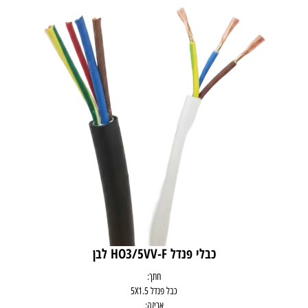
כבלי פנדל HO3/5VV-F לבן
חתך:
כבל פנדל 5X1.5
אריזה: