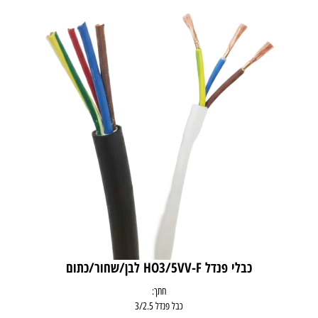
כבלי פנדל HO3/5VV-F לבן/שחור/כתום
חתך:
כבל פנדל 3/2.5