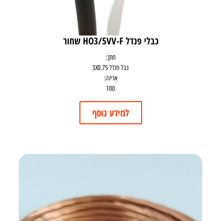
כבלי פנדל HO3/5VV-F שחור
חתך:
כבל פנדל 3X0.75
אריזה:
100
למידע נוסף