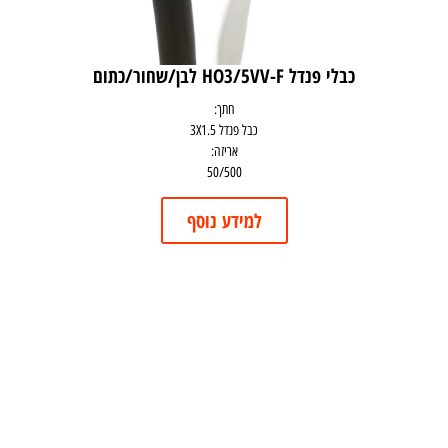
כבלי פנדל HO3/5VV-F לבן/שחור/כתום
חתך:
כבל פנדל 3X1.5
אריזה:
50/500
למידע נוסף