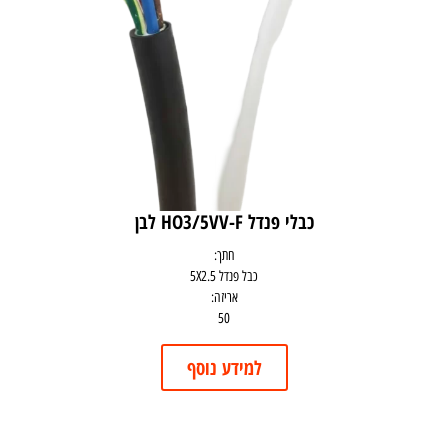
כבלי פנדל HO3/5VV-F לבן
חתך:
כבל פנדל 5X2.5
אריזה:
50
למידע נוסף