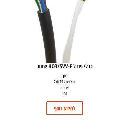
כבלי פנדל HO3/5VV-F שחור
חתך:
כבל פנדל 2X0.75
אריזה:
100
למידע נוסף