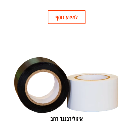
למידע נוסף
איזולירבננד רחב