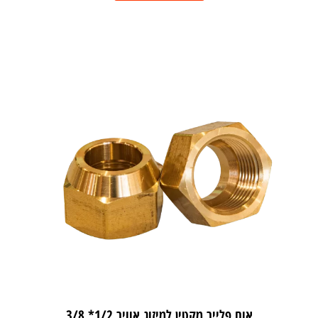
אום פלייר מקטין למיזוג אוויר 1/2* 3/8