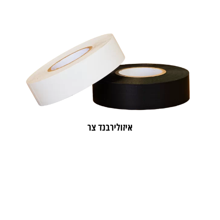
איזולירבנד צר